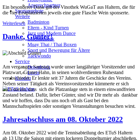
Ansprechpartner
Ein besonderer Dank gilt der Vinothek WuGaT aus Haltern, die für
Sportangebote
die vier Erstplatzierten jeweils eine gute Flasche Wein sponserte.
Weitere
Badminton
Weiterlesen
Eltern - Kind Turnen
Jazz und Modern Dance
Danke, Günter!
Leichtathletik
Muay Thai / Thai Boxen
Sport und Bewegung für Ältere
Taekwondo
Service
Am vergangen Samstag wurde unser langjähriger Vorsitzender und
Downloads
Platzwart, Günter Hahn, in seinen wohlverdienten Ruhestand
Login
verabschiedet. Er lenkte seit 37 Jahren die Geschicke des Vereins.
Kontakt
Neben seiner Tätigkeit als Vereinsvorsitzender kümmerte er sich
auch darum, dass sich die Platzanlage stets in einem einwandfreien
Zustand befand. Dafür, lieber Günter, sind wir Dir mehr als dankbar
und wir hoffen, dass Du uns noch oft als Gast bei den
Mannschaftsspielen oder sonstigen Veranstaltungen besuchen wirst.
Jahresabschluss am 08. Oktober 2022
Am 08. Oktober 2022 wird die Tennisabteilung des ETuS Haltern
ab 13 Uhr die Saison mit einem lockeren Doppelturnier abschließen.