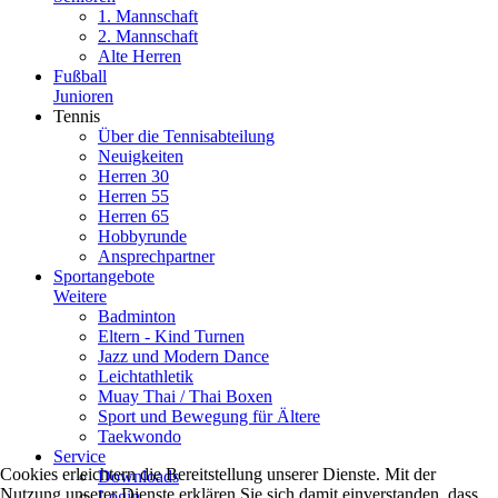
1. Mannschaft
2. Mannschaft
Alte Herren
Fußball
Junioren
Tennis
Über die Tennisabteilung
Neuigkeiten
Herren 30
Herren 55
Herren 65
Hobbyrunde
Ansprechpartner
Sportangebote
Weitere
Badminton
Eltern - Kind Turnen
Jazz und Modern Dance
Leichtathletik
Muay Thai / Thai Boxen
Sport und Bewegung für Ältere
Taekwondo
Service
Cookies erleichtern die Bereitstellung unserer Dienste. Mit der
Downloads
Nutzung unserer Dienste erklären Sie sich damit einverstanden, dass
Login