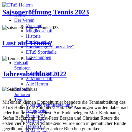
Saisoneröffnung Tennis 2023
Home
Der Verein
Vorstand
Mitgliedschaft
Historie
Förderverein
Lust auf Tennis?
Sportanlage "Conzeallee"
ETuS Sporthalle
Lokschuppen
Fußball
Senioren
Jahresabschluss 2022
1. Mannschaft
2. Mannschaft
Alte Herren
Fußball
Junioren
Tennis
Mit einem kleinen Doppelturnier beendete die Tennisabteilung des
Über die Tennisabteilung
ETuS Haltern die Sommersaison. Die Paarungen wurden dabei nach
Neuigkeiten
jeder Runde neu ausgelost. Am Ende belegten Max Kerkmann,
Herren 30
Stefan Beckmann, Ernst-Peter Bergen und Christian Roters die
Herren 55
ersten vier Plätze. Anschließend wurde noch in gemütlicher Runde
Herren 65
gegrillt und das eine oder andere Bierchen getrunken.
Hobbyrunde