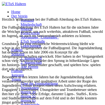
Home
Der Verein
Herzlich Willkommen bei der Fußball-Abteilung des ETuS Haltern.
Vorstand
Mitgliedschaft
Die Fußballabteilung des ETuS Haltern hat für die nächsten Jahre
Historie
die Weichen gestellt, um auch weiterhin, attraktiven Fußball, sowohl
Förderverein
im Jugend- als auch im Seniorenbereich anbieten zu können.
Sportanlage "Conzeallee"
ETuS Sporthalle
Grundstock für eine erfolgreiche Weiterentwicklung bleibt wie
Lokschuppen
schon in der Vergangenheit die Fußballjugend. Die Jugendabteilung
Fußball
hat deshalb schon im Jahr 2006 ein Konzept für alle
Senioren
Jahrgangsmannschaften entwickelt. Hier haben in der Vergangenheit
1. Mannschaft
schon viele Nachwuchsspieler den Sprung in höherklassige Ligen
2. Mannschaft
im Junioren- und Seniorenalter geschafft, und spielten bzw. spielen
Alte Herren
dort sehr erfolgreich.
Fußball
Junioren
Besonders in den letzten Jahren hat die Jugendabteilung dank
Tennis
verantwortungsvoller und qualitativer Arbeit unter der Regie des
Über die Tennisabteilung
Jugendleiters Tobias Borgers einen steten Aufschwung erfahren.
Neuigkeiten
Engagierte Lizenztrainer, Übungsleiter und Teambetreuer stehen
Herren 30
ihm hier zur Seite. Viele Erfolge, darunter Ligen-. Staffel-, Kreis-
Herren 55
und Stadtmeisterschaften auf dem Feld und in der Halle konnten
Herren 65
jüngst gefeiert werden.
Hobbyrunde