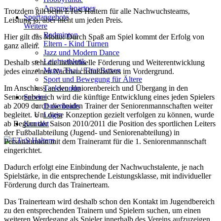
Ansprechpartner
Trotzdem gilt beim ETuS Haltern für alle Nachwuchsteams,
Sportangebote
Leistung ja, aber nicht um jeden Preis.
Weitere
Badminton
Hier gilt das Motto: Durch Spaß am Spiel kommt der Erfolg von
Eltern - Kind Turnen
ganz allein.
Jazz und Modern Dance
Leichtathletik
Deshalb steht die individuelle Förderung und Weiterentwicklung
Muay Thai / Thai Boxen
jedes einzelnen Nachwuchsfußballers im Vordergrund.
Sport und Bewegung für Ältere
Im Anschluss an den Juniorenbereich und Übergang in den
Taekwondo
Seniorenbereich wird die künftige Entwicklung eines jeden Spielers
Service
ab 2009 durch die beiden Trainer der Seniorenmannschaften weiter
Downloads
begleitet. Um diese Konzeption gezielt verfolgen zu können, wurde
Login
ab Beginn der Saison 2010/2011 die Position des sportlichen Leiters
Kontakt
der Fußballabteilung (Jugend- und Seniorenabteilung) in
Personalunion mit dem Traineramt für die 1. Seniorenmannschaft
eingerichtet.
Dadurch erfolgt eine Einbindung der Nachwuchstalente, je nach
Spielstärke, in die entsprechende Leistungsklasse, mit individueller
Förderung durch das Trainerteam.
Das Trainerteam wird deshalb schon den Kontakt im Jugendbereich
zu den entsprechenden Trainern und Spielern suchen, um einen
weiteren Werdegang als Spieler innerhalb des Vereins aufzuzeigen.