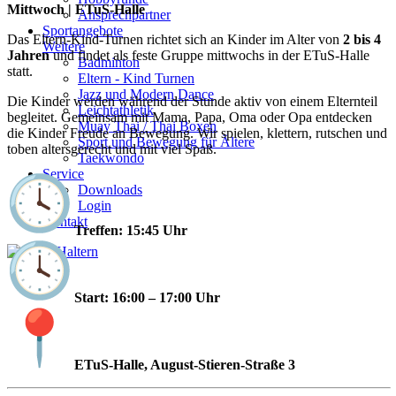
Mittwoch | ETuS-Halle
Ansprechpartner
Sportangebote
Das Eltern-Kind-Turnen richtet sich an Kinder im Alter von
2 bis 4
Weitere
Jahren
und findet als feste Gruppe mittwochs in der ETuS-Halle
Badminton
statt.
Eltern - Kind Turnen
Jazz und Modern Dance
Die Kinder werden während der Stunde aktiv von einem Elternteil
Leichtathletik
begleitet. Gemeinsam mit Mama, Papa, Oma oder Opa entdecken
Muay Thai / Thai Boxen
die Kinder Freude an Bewegung. Wir spielen, klettern, rutschen und
Sport und Bewegung für Ältere
toben altersgerecht und mit viel Spaß.
Taekwondo
Service
Downloads
Login
Kontakt
Treffen: 15:45 Uhr
Start: 16:00 – 17:00 Uhr
ETuS-Halle, August-Stieren-Straße 3