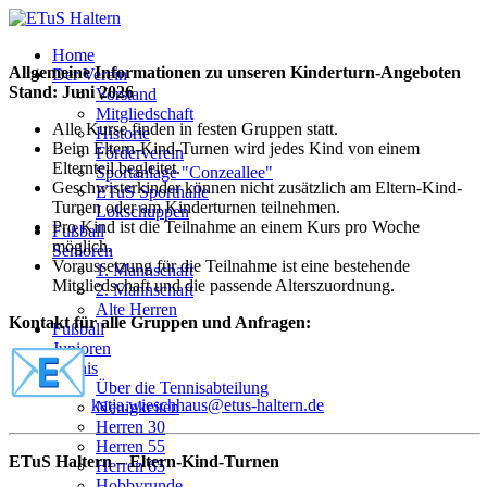
Home
Allgemeine Informationen zu unseren Kinderturn-Angeboten
Der Verein
Stand: Juni 2026
Vorstand
Mitgliedschaft
Alle Kurse finden in festen Gruppen statt.
Historie
Beim Eltern-Kind-Turnen wird jedes Kind von einem
Förderverein
Elternteil begleitet.
Sportanlage "Conzeallee"
Geschwisterkinder können nicht zusätzlich am Eltern-Kind-
ETuS Sporthalle
Turnen oder am Kinderturnen teilnehmen.
Lokschuppen
Pro Kind ist die Teilnahme an einem Kurs pro Woche
Fußball
möglich.
Senioren
Voraussetzung für die Teilnahme ist eine bestehende
1. Mannschaft
Mitgliedschaft und die passende Alterszuordnung.
2. Mannschaft
Alte Herren
Kontakt für alle Gruppen und Anfragen:
Fußball
Junioren
Tennis
Über die Tennisabteilung
katja.wieschhaus@etus-haltern.
de
Neuigkeiten
Herren 30
Herren 55
ETuS Haltern – Eltern-Kind-Turnen
Herren 65
Hobbyrunde