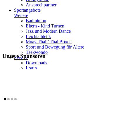
Ansprechpartner
Sportangebote
Weitere
Badminton
Eltern - Kind Turnen
Jazz und Modern Dance
Leichtathletik
Muay Thai / Thai Boxen
Sport und Bewegung für Ältere
Taekwondo
Unsere Sponsoren
Service
Downloads
Login
Kontakt