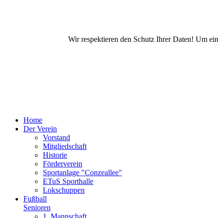
Wir respektieren den Schutz Ihrer Daten! Um ei
Home
Der Verein
Vorstand
Mitgliedschaft
Historie
Förderverein
Sportanlage "Conzeallee"
ETuS Sporthalle
Lokschuppen
Fußball
Senioren
1. Mannschaft