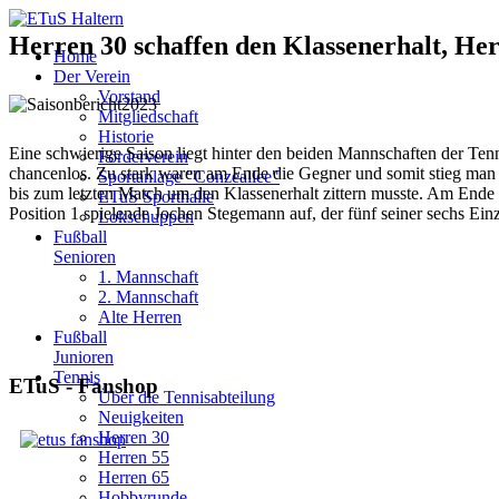
Herren 30 schaffen den Klassenerhalt, Her
Home
Der Verein
Vorstand
Mitgliedschaft
Historie
Eine schwierige Saison liegt hinter den beiden Mannschaften der Tenn
Förderverein
chancenlos. Zu stark waren am Ende die Gegner und somit stieg man n
Sportanlage "Conzeallee"
bis zum letzten Match um den Klassenerhalt zittern musste. Am Ende r
ETuS Sporthalle
Position 1 spielende Jochen Stegemann auf, der fünf seiner sechs Ei
Lokschuppen
Fußball
Senioren
1. Mannschaft
2. Mannschaft
Alte Herren
Fußball
Junioren
Tennis
ETuS - Fanshop
Über die Tennisabteilung
Neuigkeiten
Herren 30
Herren 55
Herren 65
Hobbyrunde