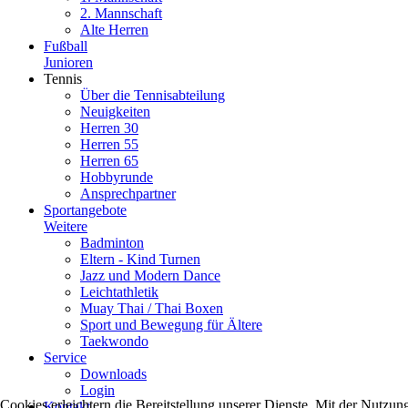
2. Mannschaft
Alte Herren
Fußball
Junioren
Tennis
Über die Tennisabteilung
Neuigkeiten
Herren 30
Herren 55
Herren 65
Hobbyrunde
Ansprechpartner
Sportangebote
Weitere
Badminton
Eltern - Kind Turnen
Jazz und Modern Dance
Leichtathletik
Muay Thai / Thai Boxen
Sport und Bewegung für Ältere
Taekwondo
Service
Downloads
Login
Cookies erleichtern die Bereitstellung unserer Dienste. Mit der Nutzun
Kontakt