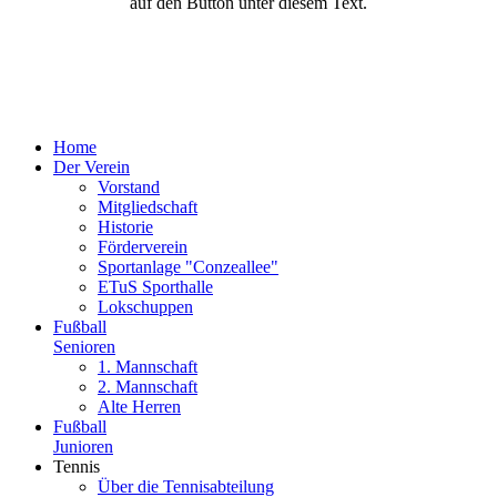
auf den Button unter diesem Text.
Home
Der Verein
Vorstand
Mitgliedschaft
Historie
Förderverein
Sportanlage "Conzeallee"
ETuS Sporthalle
Lokschuppen
Fußball
Senioren
1. Mannschaft
2. Mannschaft
Alte Herren
Fußball
Junioren
Tennis
Über die Tennisabteilung