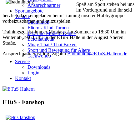
Spaß am Sport stehen bei uns
Ansprechpartner
im Vordergrund und ihr seid
Sportangebote
herzlich dazu eingeladen beim Training unserer Hobbygruppe
Weitere
vorbeizuschauen und mitzuspielen.
Badminton
Eltern - Kind Turnen
Trainingszeit ist immer Montags, im Sommer ab 18:30 Uhr, im
Jazz und Modern Dance
Winter ab 19:00 Uhr in der ETuS-Halle in der August-Stieren-
Leichtathletik
Straße.
Muay Thai / Thai Boxen
Sport und Bewegung für Ältere
Ansprechpartner ist Jörg Zigahn
Badminton@ETuS-Haltern.de
Taekwondo
Service
Downloads
Login
Kontakt
ETuS - Fanshop