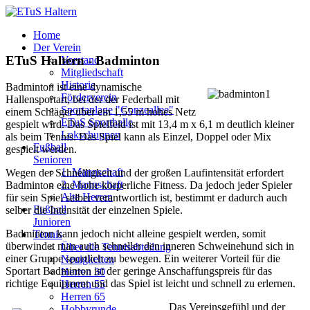
Home
Der Verein
ETuS Haltern - Badminton
Vorstand
Mitgliedschaft
Historie
Badminton ist eine dynamische
Förderverein
Hallensportart, bei der der Federball mit
Sportanlage "Conzeallee"
einem Schläger über ein 1,55 m hohes Netz
ETuS Sporthalle
gespielt wird. Das Spielfeld ist mit 13,4 m x 6,1 m deutlich kleiner
Lokschuppen
als beim Tennis. Das Spiel kann als Einzel, Doppel oder Mix
Fußball
gespielt werden.
Senioren
1. Mannschaft
Wegen der Schnelligkeit und der großen Laufintensität erfordert
2. Mannschaft
Badminton eine hohe körperliche Fitness. Da jedoch jeder Spieler
Alte Herren
für sein Spiel selber verantwortlich ist, bestimmt er dadurch auch
Fußball
selber die Intensität der einzelnen Spiele.
Junioren
Badminton kann jedoch nicht alleine gespielt werden, somit
Tennis
überwindet man auch schneller den inneren Schweinehund sich in
Über die Tennisabteilung
einer Gruppe sportlich zu bewegen. Ein weiterer Vorteil für die
Neuigkeiten
Sportart Badminton ist der geringe Anschaffungspreis für das
Herren 30
richtige Equipment und das Spiel ist leicht und schnell zu erlernen.
Herren 55
Herren 65
Das Vereinsgefühl und der
Hobbyrunde