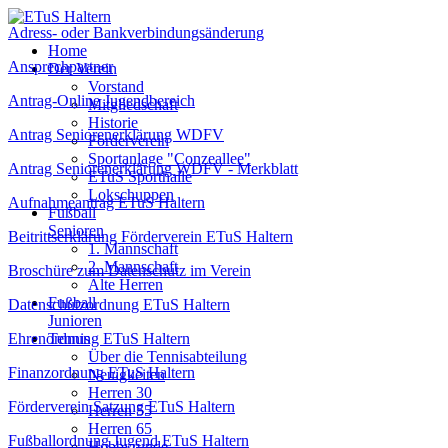
Adress- oder Bankverbindungsänderung
Home
Ansprechpartner
Der Verein
Vorstand
Antrag-Online Jugendbereich
Mitgliedschaft
Historie
Antrag Seniorenerklärung WDFV
Förderverein
Sportanlage "Conzeallee"
Antrag Seniorenerklärung WDFV - Merkblatt
ETuS Sporthalle
Lokschuppen
Aufnahmeantrag ETuS Haltern
Fußball
Senioren
Beitrittserklärung Förderverein ETuS Haltern
1. Mannschaft
2. Mannschaft
Broschüre zum Datenschutz im Verein
Alte Herren
Fußball
Datenschutzordnung ETuS Haltern
Junioren
Ehrenordnung ETuS Haltern
Tennis
Über die Tennisabteilung
Finanzordnung ETuS Haltern
Neuigkeiten
Herren 30
Förderverein Satzung ETuS Haltern
Herren 55
Herren 65
Fußballordnung Jugend ETuS Haltern
Hobbyrunde