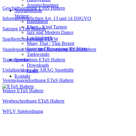
Ansprechpartner
Geschäftsordnung ETuS Haltern
Sportangebote
Weitere
Informationspflichten Art. 13 und 14 DSGVO
Badminton
Eltern - Kind Turnen
Satzung ETuS Haltern
Jazz und Modern Dance
Leichtathletik
Spielberichtsformular FLVW
Muay Thai / Thai Boxen
Sport und Bewegung für Ältere
Stundennachweis für Übungsleiter ETuS Haltern
Taekwondo
Trainingserlaubnis ETuS Haltern
Service
Downloads
Unfallmeldung der ARAG Sporthilfe
Login
Kontakt
Vereinsjugendordnung ETuS Haltern
Walzer ETuS Haltern
Wegbeschreibung ETuS Haltern
WFLV Spielordnung