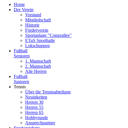
Home
Der Verein
Vorstand
Mitgliedschaft
Historie
Förderverein
Sportanlage "Conzeallee"
ETuS Sporthalle
Lokschuppen
Fußball
Senioren
1. Mannschaft
2. Mannschaft
Alte Herren
Fußball
Junioren
Tennis
Über die Tennisabteilung
Neuigkeiten
Herren 30
Herren 55
Herren 65
Hobbyrunde
Ansprechpartner
Sportangebote