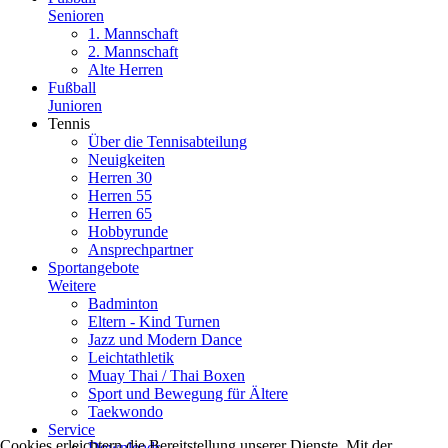
Senioren
1. Mannschaft
2. Mannschaft
Alte Herren
Fußball
Junioren
Tennis
Über die Tennisabteilung
Neuigkeiten
Herren 30
Herren 55
Herren 65
Hobbyrunde
Ansprechpartner
Sportangebote
Weitere
Badminton
Eltern - Kind Turnen
Jazz und Modern Dance
Leichtathletik
Muay Thai / Thai Boxen
Sport und Bewegung für Ältere
Taekwondo
Service
Cookies erleichtern die Bereitstellung unserer Dienste. Mit der
Downloads