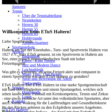
Fußball
Junioren
Tennis
Über die Tennisabteilung
Neuigkeiten
Herren 30
Herren 55
Willkommen beim ETuS Haltern!
Herren 65
Hobbyrunde
Liebe Sportfreunde,
Ansprechpartner
Sportangebote
Haltern am See der Eisenbahn-, Turn- und Sportverein Haltern von
Weitere
1927 e.V., kurz ETuS genannt, ist ein Sportverein in Haltern am
Badminton
See, einer typisch münsterländischen Stadt mit hoher
Eltern - Kind Turnen
Freizeitqualität.
Jazz und Modern Dance
Leichtathletik
Was gibt es schöneres, als seine Freizeit aktiv und entspannt in
Muay Thai / Thai Boxen
einem Sportverein wie dem ETuS Haltern zu gestalten?
Sport und Bewegung für Ältere
Taekwondo
ETuS Haltern. Der ETuS Haltern ist eine starke Sportgemeinschaft
Service
mit rund 800 Mitgliedern und einem Sportangebot, welches sich
Downloads
sehen lassen kann. Fussball mit Kernkompetenz, Tennis und Zirkus
Login
- eine etwas exotische Art unter den volkstümlichen Sportarten, aber
Kontakt
auch Nordic Walking für die Lauffreudigen und Gesundheitskurse
für den Rücken gehören zu den Eckpfeilern unseres Angebotes.
Hobbymäßig runden Indiaca – das Spiel mit dem Federball,