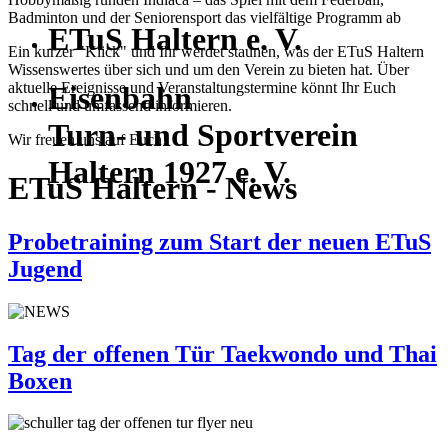
Badminton und der Seniorensport das vielfältige Programm ab
ETuS Haltern e. V.
Ein kurzer "Klick" und Ihr werdet staunen, was der ETuS Haltern
Wissenswertes über sich und um den Verein zu bieten hat. Über
aktuelle Ereignisse und Veranstaltungstermine könnt Ihr Euch
Eisenbahn
schnell und umfassend informieren.
Turn- und Sportverein
Wir freuen uns auf Euch!
Haltern 1927 e. V.
ETuS Haltern - News
Probetraining zum Start der neuen ETuS
Jugend
Tag der offenen Tür Taekwondo und Thai
Boxen