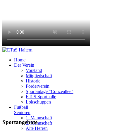
Home
Der Verein
Vorstand
Mitgliedschaft
Historie
Förderverein
Sportanlage "Conzeallee"
ETuS Sporthalle
Lokschuppen
Fußball
Senioren
1. Mannschaft
Eltern - Kind - Turnen
Senioren-Fußball
Seniorenturnen
Jugendfußball
Leichtathletik
Badminton
Zirkus
Tennis
Yoga
Sportangebote
2. Mannschaft
Alte Herren