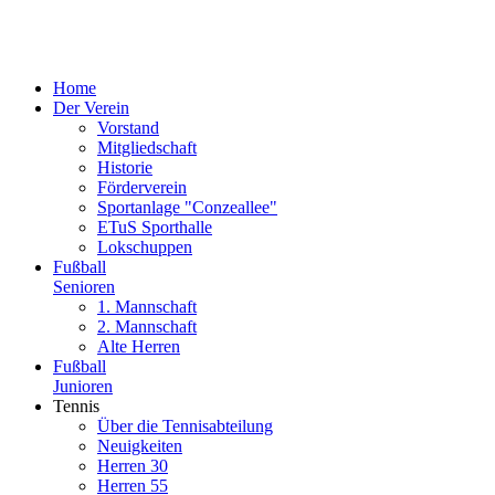
Home
Der Verein
Vorstand
Mitgliedschaft
Historie
Förderverein
Sportanlage "Conzeallee"
ETuS Sporthalle
Lokschuppen
Fußball
Senioren
1. Mannschaft
2. Mannschaft
Alte Herren
Fußball
Junioren
Tennis
Über die Tennisabteilung
Neuigkeiten
Herren 30
Herren 55