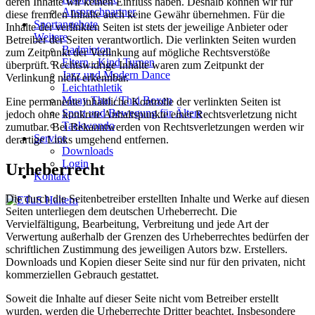
deren Inhalte wir keinen Einfluss haben. Deshalb können wir für
Ansprechpartner
diese fremden Inhalte auch keine Gewähr übernehmen. Für die
Sportangebote
Inhalte der verlinkten Seiten ist stets der jeweilige Anbieter oder
Weitere
Betreiber der Seiten verantwortlich. Die verlinkten Seiten wurden
Badminton
zum Zeitpunkt der Verlinkung auf mögliche Rechtsverstöße
Eltern - Kind Turnen
überprüft. Rechtswidrige Inhalte waren zum Zeitpunkt der
Jazz und Modern Dance
Verlinkung nicht erkennbar.
Leichtathletik
Muay Thai / Thai Boxen
Eine permanente inhaltliche Kontrolle der verlinkten Seiten ist
Sport und Bewegung für Ältere
jedoch ohne konkrete Anhaltspunkte einer Rechtsverletzung nicht
Taekwondo
zumutbar. Bei Bekanntwerden von Rechtsverletzungen werden wir
Service
derartige Links umgehend entfernen.
Downloads
Login
Urheberrecht
Kontakt
Die durch die Seitenbetreiber erstellten Inhalte und Werke auf diesen
Seiten unterliegen dem deutschen Urheberrecht. Die
Vervielfältigung, Bearbeitung, Verbreitung und jede Art der
Verwertung außerhalb der Grenzen des Urheberrechtes bedürfen der
schriftlichen Zustimmung des jeweiligen Autors bzw. Erstellers.
Downloads und Kopien dieser Seite sind nur für den privaten, nicht
kommerziellen Gebrauch gestattet.
Soweit die Inhalte auf dieser Seite nicht vom Betreiber erstellt
wurden, werden die Urheberrechte Dritter beachtet. Insbesondere