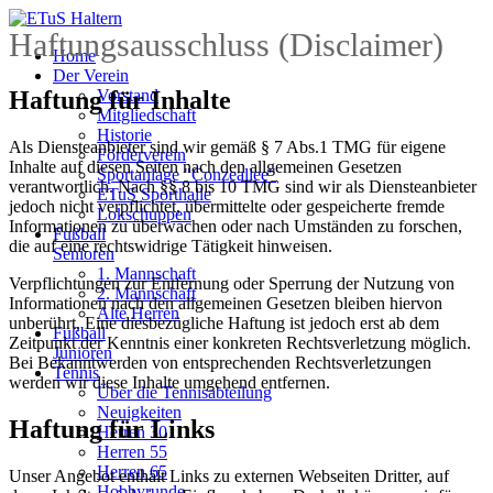
Haftungsausschluss (Disclaimer)
Home
Der Verein
Haftung für Inhalte
Vorstand
Mitgliedschaft
Historie
Als Diensteanbieter sind wir gemäß § 7 Abs.1 TMG für eigene
Förderverein
Inhalte auf diesen Seiten nach den allgemeinen Gesetzen
Sportanlage "Conzeallee"
verantwortlich. Nach §§ 8 bis 10 TMG sind wir als Diensteanbieter
ETuS Sporthalle
jedoch nicht verpflichtet, übermittelte oder gespeicherte fremde
Lokschuppen
Informationen zu überwachen oder nach Umständen zu forschen,
Fußball
die auf eine rechtswidrige Tätigkeit hinweisen.
Senioren
1. Mannschaft
Verpflichtungen zur Entfernung oder Sperrung der Nutzung von
2. Mannschaft
Informationen nach den allgemeinen Gesetzen bleiben hiervon
Alte Herren
unberührt. Eine diesbezügliche Haftung ist jedoch erst ab dem
Fußball
Zeitpunkt der Kenntnis einer konkreten Rechtsverletzung möglich.
Junioren
Bei Bekanntwerden von entsprechenden Rechtsverletzungen
Tennis
werden wir diese Inhalte umgehend entfernen.
Über die Tennisabteilung
Neuigkeiten
Haftung für Links
Herren 30
Herren 55
Herren 65
Unser Angebot enthält Links zu externen Webseiten Dritter, auf
Hobbyrunde