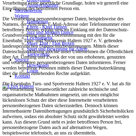
Verarbeitung keine gesetzliche Grundlage, holen wir generell eine
Ansprechpartner
Einwilligung der betroffenen Person ein.
Sportangebote
Weitere
Die Verarbeitung personenbezogener Daten, beispielsweise des
Badminton
Namens, der Anschrift, E-Mail-Adresse oder Telefonnummer einer
Eltern - Kind Turnen
betroffenen Person, erfolgt stets im Einklang mit der Datenschutz-
Jazz und Modern Dance
Grundverordnung und in Übereinstimmung mit den für die
Leichtathletik
Eisenbahn Turn- und Sportverein Haltern 1927 e. V. geltenden
Muay Thai / Thai Boxen
landesspezifischen Datenschutzbestimmungen. Mittels dieser
Sport und Bewegung für Ältere
Datenschutzerklärung möchte unser Unternehmen die Öffentlichkeit
Taekwondo
über Art, Umfang und Zweck der von uns erhobenen, genutzten
Service
und verarbeiteten personenbezogenen Daten informieren. Ferner
Downloads
werden betroffene Personen mittels dieser Datenschutzerklärung
Login
über die ihnen zustehenden Rechte aufgeklärt.
Kontakt
Die Eisenbahn Turn- und Sportverein Haltern 1927 e. V. hat als für
die Verarbeitung Verantwortlicher zahlreiche technische und
organisatorische Maßnahmen umgesetzt, um einen möglichst
lückenlosen Schutz der über diese Internetseite verarbeiteten
personenbezogenen Daten sicherzustellen. Dennoch können
Internetbasierte Datenübertragungen grundsätzlich Sicherheitslücken
aufweisen, sodass ein absoluter Schutz nicht gewährleistet werden
kann. Aus diesem Grund steht es jeder betroffenen Person frei,
personenbezogene Daten auch auf alternativen Wegen,
beispielsweise telefonisch, an uns zu übermitteln.