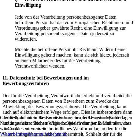
Einwilligung
Jede von der Verarbeitung personenbezogener Daten
betroffene Person hat das vom Europäischen Richtlinien- und
Verordnungsgeber gewährte Recht, eine Einwilligung zur
Verarbeitung personenbezogener Daten jederzeit zu
widerrufen.
Möchte die betroffene Person ihr Recht auf Widerruf einer
Einwilligung geltend machen, kann sie sich hierzu jederzeit
an einen Mitarbeiter des für die Verarbeitung
Verantwortlichen wenden.
11. Datenschutz bei Bewerbungen und im
Bewerbungsverfahren
Der für die Verarbeitung Verantwortliche erhebt und verarbeitet die
personenbezogenen Daten von Bewerbern zum Zwecke der
Abwicklung des Bewerbungsverfahrens. Die Verarbeitung kann
auch auf elektronischem Wege erfolgen. Dies ist insbesondere dann
der Fall, wenn ein Bewerber entsprechende Bewerbungsunterlagen
Cookies erleichtern die Bereitstellung unserer Dienste. Mit der
auf dem elektronischen Wege, beispielsweise per E-Mail oder über
Nutzung unserer Dienste erklären Sie sich damit einverstanden, dass
ein auf der Internetseite befindliches Webformular, an den für die
wir Cookies verwenden.
Verarbeitung Verantwortlichen übermittelt. Schließt der für die
Weitere Informationen
Akzeptieren