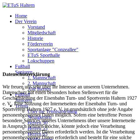
Home
Der Verein
Vorstand
Mitgliedschaft
Historie
Förderverein
Sportanlage "Conzeallee"
ETuS Sporthalle
Lokschuppen
Fußball
Senioren
Datenschutzerklärung
1. Mannschaft
2. Mannschaft
Wir freuen uns sehr über Ihr Interesse an unserem Unternehmen.
Alte Herren
Datenschutz hat einen besonders hohen Stellenwert für die
Fußball
Geschäftsleitung der Eisenbahn Turn- und Sportverein Haltern 1927
Junioren
e. V.. Eine Nutzung der Internetseiten der Eisenbahn Turn- und
Tennis
Sportverein Haltern 1927 e. V. ist grundsätzlich ohne jede Angabe
Über die Tennisabteilung
personenbezogener Daten möglich. Sofern eine betroffene Person
Neuigkeiten
besondere Services unseres Unternehmens über unsere Internetseite
Herren 30
in Anspruch nehmen möchte, könnte jedoch eine Verarbeitung
Herren 55
personenbezogener Daten erforderlich werden. Ist die Verarbeitung
Herren 65
personenbezogener Daten erforderlich und besteht für eine solche
Hobbyrunde