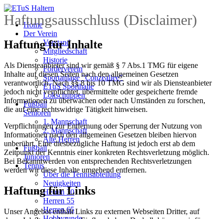
Haftungsausschluss (Disclaimer)
Home
Der Verein
Haftung für Inhalte
Vorstand
Mitgliedschaft
Historie
Als Diensteanbieter sind wir gemäß § 7 Abs.1 TMG für eigene
Förderverein
Inhalte auf diesen Seiten nach den allgemeinen Gesetzen
Sportanlage "Conzeallee"
verantwortlich. Nach §§ 8 bis 10 TMG sind wir als Diensteanbieter
ETuS Sporthalle
jedoch nicht verpflichtet, übermittelte oder gespeicherte fremde
Lokschuppen
Informationen zu überwachen oder nach Umständen zu forschen,
Fußball
die auf eine rechtswidrige Tätigkeit hinweisen.
Senioren
1. Mannschaft
Verpflichtungen zur Entfernung oder Sperrung der Nutzung von
2. Mannschaft
Informationen nach den allgemeinen Gesetzen bleiben hiervon
Alte Herren
unberührt. Eine diesbezügliche Haftung ist jedoch erst ab dem
Fußball
Zeitpunkt der Kenntnis einer konkreten Rechtsverletzung möglich.
Junioren
Bei Bekanntwerden von entsprechenden Rechtsverletzungen
Tennis
werden wir diese Inhalte umgehend entfernen.
Über die Tennisabteilung
Neuigkeiten
Haftung für Links
Herren 30
Herren 55
Herren 65
Unser Angebot enthält Links zu externen Webseiten Dritter, auf
Hobbyrunde