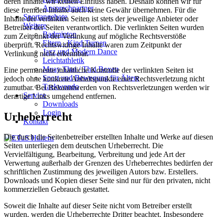
deren Inhalte wir keinen Einfluss haben. Deshalb können wir für
Ansprechpartner
diese fremden Inhalte auch keine Gewähr übernehmen. Für die
Sportangebote
Inhalte der verlinkten Seiten ist stets der jeweilige Anbieter oder
Weitere
Betreiber der Seiten verantwortlich. Die verlinkten Seiten wurden
Badminton
zum Zeitpunkt der Verlinkung auf mögliche Rechtsverstöße
Eltern - Kind Turnen
überprüft. Rechtswidrige Inhalte waren zum Zeitpunkt der
Jazz und Modern Dance
Verlinkung nicht erkennbar.
Leichtathletik
Muay Thai / Thai Boxen
Eine permanente inhaltliche Kontrolle der verlinkten Seiten ist
Sport und Bewegung für Ältere
jedoch ohne konkrete Anhaltspunkte einer Rechtsverletzung nicht
Taekwondo
zumutbar. Bei Bekanntwerden von Rechtsverletzungen werden wir
Service
derartige Links umgehend entfernen.
Downloads
Login
Urheberrecht
Kontakt
Die durch die Seitenbetreiber erstellten Inhalte und Werke auf diesen
Seiten unterliegen dem deutschen Urheberrecht. Die
Vervielfältigung, Bearbeitung, Verbreitung und jede Art der
Verwertung außerhalb der Grenzen des Urheberrechtes bedürfen der
schriftlichen Zustimmung des jeweiligen Autors bzw. Erstellers.
Downloads und Kopien dieser Seite sind nur für den privaten, nicht
kommerziellen Gebrauch gestattet.
Soweit die Inhalte auf dieser Seite nicht vom Betreiber erstellt
wurden, werden die Urheberrechte Dritter beachtet. Insbesondere