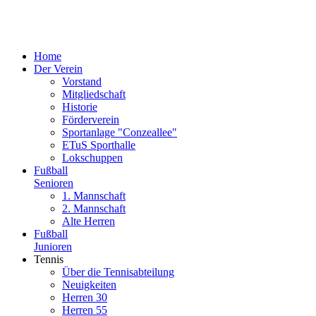
Home
Der Verein
Vorstand
Mitgliedschaft
Historie
Förderverein
Sportanlage "Conzeallee"
ETuS Sporthalle
Lokschuppen
Fußball
Senioren
1. Mannschaft
2. Mannschaft
Alte Herren
Fußball
Junioren
Tennis
Über die Tennisabteilung
Neuigkeiten
Herren 30
Herren 55