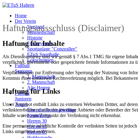
Home
Der Verein
Haftungsausschluss (Disclaimer)
Vorstand
Mitgliedschaft
Historie
Haftung für Inhalte
Förderverein
Sportanlage "Conzeallee"
ETuS Sporthalle
Als Diensteanbieter sind wir gemäß § 7 Abs.1 TMG für eigene Inhalte
Lokschuppen
verpflichtet, übermittelte oder gespeicherte fremde Informationen zu
Fußball
Senioren
Verpflichtungen zur Entfernung oder Sperrung der Nutzung von Inform
1. Mannschaft
Kenntnis einer konkreten Rechtsverletzung möglich. Bei Bekanntwer
2. Mannschaft
Alte Herren
Haftung für Links
Fußball
Junioren
Unser Angebot enthält Links zu externen Webseiten Dritter, auf dere
Tennis
verlinkten Seiten ist stets der jeweilige Anbieter oder Betreiber der
Über die Tennisabteilung
Inhalte waren zum Zeitpunkt der Verlinkung nicht erkennbar.
Neuigkeiten
Herren 30
Eine permanente inhaltliche Kontrolle der verlinkten Seiten ist jed
Herren 55
Links umgehend entfernen.
Herren 65
Hobbyrunde