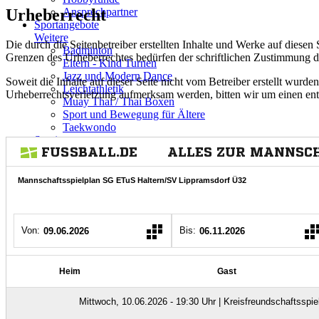
Urheberrecht
Ansprechpartner
Sportangebote
Weitere
Die durch die Seitenbetreiber erstellten Inhalte und Werke auf diese
Badminton
Grenzen des Urheberrechtes bedürfen der schriftlichen Zustimmung des
Eltern - Kind Turnen
Jazz und Modern Dance
Soweit die Inhalte auf dieser Seite nicht vom Betreiber erstellt wurde
Leichtathletik
Urheberrechtsverletzung aufmerksam werden, bitten wir um einen en
Muay Thai / Thai Boxen
Sport und Bewegung für Ältere
Taekwondo
Service
Downloads
Login
Kontakt