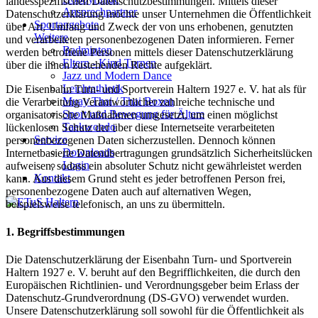
landesspezifischen Datenschutzbestimmungen. Mittels dieser
Ansprechpartner
Datenschutzerklärung möchte unser Unternehmen die Öffentlichkeit
Sportangebote
über Art, Umfang und Zweck der von uns erhobenen, genutzten
Weitere
und verarbeiteten personenbezogenen Daten informieren. Ferner
Badminton
werden betroffene Personen mittels dieser Datenschutzerklärung
Eltern - Kind Turnen
über die ihnen zustehenden Rechte aufgeklärt.
Jazz und Modern Dance
Leichtathletik
Die Eisenbahn Turn- und Sportverein Haltern 1927 e. V. hat als für
Muay Thai / Thai Boxen
die Verarbeitung Verantwortlicher zahlreiche technische und
Sport und Bewegung für Ältere
organisatorische Maßnahmen umgesetzt, um einen möglichst
Taekwondo
lückenlosen Schutz der über diese Internetseite verarbeiteten
Service
personenbezogenen Daten sicherzustellen. Dennoch können
Downloads
Internetbasierte Datenübertragungen grundsätzlich Sicherheitslücken
Login
aufweisen, sodass ein absoluter Schutz nicht gewährleistet werden
Kontakt
kann. Aus diesem Grund steht es jeder betroffenen Person frei,
personenbezogene Daten auch auf alternativen Wegen,
beispielsweise telefonisch, an uns zu übermitteln.
1. Begriffsbestimmungen
Die Datenschutzerklärung der Eisenbahn Turn- und Sportverein
Haltern 1927 e. V. beruht auf den Begrifflichkeiten, die durch den
Europäischen Richtlinien- und Verordnungsgeber beim Erlass der
Datenschutz-Grundverordnung (DS-GVO) verwendet wurden.
Unsere Datenschutzerklärung soll sowohl für die Öffentlichkeit als