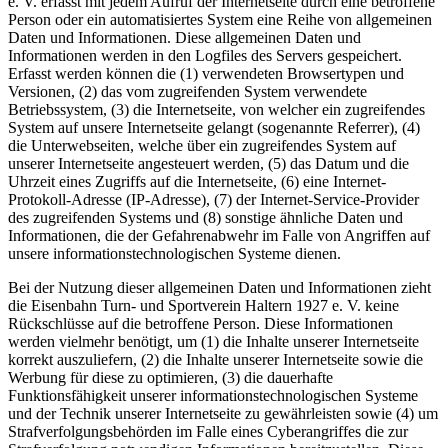
e. V. erfasst mit jedem Aufruf der Internetseite durch eine betroffene
Person oder ein automatisiertes System eine Reihe von allgemeinen
Daten und Informationen. Diese allgemeinen Daten und
Informationen werden in den Logfiles des Servers gespeichert.
Erfasst werden können die (1) verwendeten Browsertypen und
Versionen, (2) das vom zugreifenden System verwendete
Betriebssystem, (3) die Internetseite, von welcher ein zugreifendes
System auf unsere Internetseite gelangt (sogenannte Referrer), (4)
die Unterwebseiten, welche über ein zugreifendes System auf
unserer Internetseite angesteuert werden, (5) das Datum und die
Uhrzeit eines Zugriffs auf die Internetseite, (6) eine Internet-
Protokoll-Adresse (IP-Adresse), (7) der Internet-Service-Provider
des zugreifenden Systems und (8) sonstige ähnliche Daten und
Informationen, die der Gefahrenabwehr im Falle von Angriffen auf
unsere informationstechnologischen Systeme dienen.
Bei der Nutzung dieser allgemeinen Daten und Informationen zieht
die Eisenbahn Turn- und Sportverein Haltern 1927 e. V. keine
Rückschlüsse auf die betroffene Person. Diese Informationen
werden vielmehr benötigt, um (1) die Inhalte unserer Internetseite
korrekt auszuliefern, (2) die Inhalte unserer Internetseite sowie die
Werbung für diese zu optimieren, (3) die dauerhafte
Funktionsfähigkeit unserer informationstechnologischen Systeme
und der Technik unserer Internetseite zu gewährleisten sowie (4) um
Strafverfolgungsbehörden im Falle eines Cyberangriffes die zur