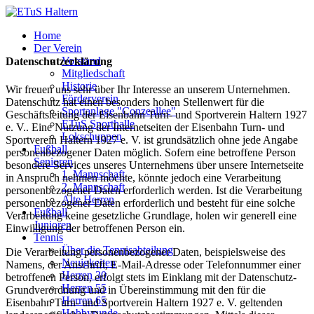
Home
Der Verein
Vorstand
Datenschutzerklärung
Mitgliedschaft
Historie
Wir freuen uns sehr über Ihr Interesse an unserem Unternehmen.
Förderverein
Datenschutz hat einen besonders hohen Stellenwert für die
Sportanlage "Conzeallee"
Geschäftsleitung der Eisenbahn Turn- und Sportverein Haltern 1927
ETuS Sporthalle
e. V.. Eine Nutzung der Internetseiten der Eisenbahn Turn- und
Lokschuppen
Sportverein Haltern 1927 e. V. ist grundsätzlich ohne jede Angabe
Fußball
personenbezogener Daten möglich. Sofern eine betroffene Person
Senioren
besondere Services unseres Unternehmens über unsere Internetseite
1. Mannschaft
in Anspruch nehmen möchte, könnte jedoch eine Verarbeitung
2. Mannschaft
personenbezogener Daten erforderlich werden. Ist die Verarbeitung
Alte Herren
personenbezogener Daten erforderlich und besteht für eine solche
Fußball
Verarbeitung keine gesetzliche Grundlage, holen wir generell eine
Junioren
Einwilligung der betroffenen Person ein.
Tennis
Über die Tennisabteilung
Die Verarbeitung personenbezogener Daten, beispielsweise des
Neuigkeiten
Namens, der Anschrift, E-Mail-Adresse oder Telefonnummer einer
Herren 30
betroffenen Person, erfolgt stets im Einklang mit der Datenschutz-
Herren 55
Grundverordnung und in Übereinstimmung mit den für die
Herren 65
Eisenbahn Turn- und Sportverein Haltern 1927 e. V. geltenden
Hobbyrunde