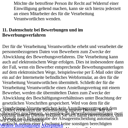
Möchte die betroffene Person ihr Recht auf Widerruf einer
Einwilligung geltend machen, kann sie sich hierzu jederzeit
an einen Mitarbeiter des für die Verarbeitung
Verantwortlichen wenden.
11. Datenschutz bei Bewerbungen und im
Bewerbungsverfahren
Der für die Verarbeitung Verantwortliche erhebt und verarbeitet die
personenbezogenen Daten von Bewerbern zum Zwecke der
Abwicklung des Bewerbungsverfahrens. Die Verarbeitung kann
auch auf elektronischem Wege erfolgen. Dies ist insbesondere dann
der Fall, wenn ein Bewerber entsprechende Bewerbungsunterlagen
auf dem elektronischen Wege, beispielsweise per E-Mail oder über
ein auf der Internetseite befindliches Webformular, an den für die
Verarbeitung Verantwortlichen übermittelt. Schließt der für die
Verarbeitung Verantwortliche einen Anstellungsvertrag mit einem
Bewerber, werden die übermittelten Daten zum Zwecke der
Abwicklung des Beschäftigungsverhältnisses unter Beachtung der
gesetzlichen Vorschriften gespeichert. Wird von dem für die
Verarbeitung Verantwortlichen kein Anstellungsvertrag mit dem
Cookies erleichtern die Bereitstellung unserer Dienste. Mit der
Bewerber geschlossen, so werden die Bewerbungsunterlagen zwei
Nutzung unserer Dienste erklären Sie sich damit einverstanden, dass
Monate nach Bekanntgabe der Absageentscheidung automatisch
wir Cookies verwenden.
gelöscht, sofern einer Löschung keine sonstigen berechtigten
Weitere Informationen
Akzeptieren