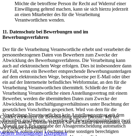
Möchte die betroffene Person ihr Recht auf Widerruf einer
Einwilligung geltend machen, kann sie sich hierzu jederzeit
an einen Mitarbeiter des für die Verarbeitung
Verantwortlichen wenden.
11. Datenschutz bei Bewerbungen und im
Bewerbungsverfahren
Der für die Verarbeitung Verantwortliche erhebt und verarbeitet die
personenbezogenen Daten von Bewerbern zum Zwecke der
Abwicklung des Bewerbungsverfahrens. Die Verarbeitung kann
auch auf elektronischem Wege erfolgen. Dies ist insbesondere dann
der Fall, wenn ein Bewerber entsprechende Bewerbungsunterlagen
auf dem elektronischen Wege, beispielsweise per E-Mail oder über
ein auf der Internetseite befindliches Webformular, an den für die
Verarbeitung Verantwortlichen übermittelt. Schließt der für die
Verarbeitung Verantwortliche einen Anstellungsvertrag mit einem
Bewerber, werden die übermittelten Daten zum Zwecke der
Abwicklung des Beschäftigungsverhältnisses unter Beachtung der
gesetzlichen Vorschriften gespeichert. Wird von dem für die
Verarbeitung Verantwortlichen kein Anstellungsvertrag mit dem
Cookies erleichtern die Bereitstellung unserer Dienste. Mit der
Bewerber geschlossen, so werden die Bewerbungsunterlagen zwei
Nutzung unserer Dienste erklären Sie sich damit einverstanden, dass
Monate nach Bekanntgabe der Absageentscheidung automatisch
wir Cookies verwenden.
gelöscht, sofern einer Löschung keine sonstigen berechtigten
Weitere Informationen
Akzeptieren