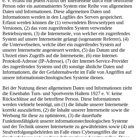
e. V. erfasst mit jedem Aufruf der Internetseite durch eine betroffene
Person oder ein automatisiertes System eine Reihe von allgemeinen
Daten und Informationen. Diese allgemeinen Daten und
Informationen werden in den Logfiles des Servers gespeichert.
Erfasst werden können die (1) verwendeten Browsertypen und
Versionen, (2) das vom zugreifenden System verwendete
Betriebssystem, (3) die Internetseite, von welcher ein zugreifendes
System auf unsere Internetseite gelangt (sogenannte Referrer), (4)
die Unterwebseiten, welche über ein zugreifendes System auf
unserer Internetseite angesteuert werden, (5) das Datum und die
Uhrzeit eines Zugriffs auf die Internetseite, (6) eine Internet-
Protokoll-Adresse (IP-Adresse), (7) der Internet-Service-Provider
des zugreifenden Systems und (8) sonstige ähnliche Daten und
Informationen, die der Gefahrenabwehr im Falle von Angriffen auf
unsere informationstechnologischen Systeme dienen.
Bei der Nutzung dieser allgemeinen Daten und Informationen zieht
die Eisenbahn Turn- und Sportverein Haltern 1927 e. V. keine
Rückschlüsse auf die betroffene Person. Diese Informationen
werden vielmehr benötigt, um (1) die Inhalte unserer Internetseite
korrekt auszuliefern, (2) die Inhalte unserer Internetseite sowie die
Werbung für diese zu optimieren, (3) die dauerhafte
Funktionsfähigkeit unserer informationstechnologischen Systeme
und der Technik unserer Internetseite zu gewährleisten sowie (4) um
Strafverfolgungsbehörden im Falle eines Cyberangriffes die zur