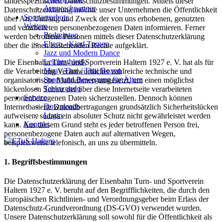
landesspezifischen Datenschutzbestimmungen. Mittels dieser
Ansprechpartner
Datenschutzerklärung möchte unser Unternehmen die Öffentlichkeit
Sportangebote
über Art, Umfang und Zweck der von uns erhobenen, genutzten
Weitere
und verarbeiteten personenbezogenen Daten informieren. Ferner
Badminton
werden betroffene Personen mittels dieser Datenschutzerklärung
Eltern - Kind Turnen
über die ihnen zustehenden Rechte aufgeklärt.
Jazz und Modern Dance
Leichtathletik
Die Eisenbahn Turn- und Sportverein Haltern 1927 e. V. hat als für
Muay Thai / Thai Boxen
die Verarbeitung Verantwortlicher zahlreiche technische und
Sport und Bewegung für Ältere
organisatorische Maßnahmen umgesetzt, um einen möglichst
Taekwondo
lückenlosen Schutz der über diese Internetseite verarbeiteten
Service
personenbezogenen Daten sicherzustellen. Dennoch können
Downloads
Internetbasierte Datenübertragungen grundsätzlich Sicherheitslücken
Login
aufweisen, sodass ein absoluter Schutz nicht gewährleistet werden
Kontakt
kann. Aus diesem Grund steht es jeder betroffenen Person frei,
personenbezogene Daten auch auf alternativen Wegen,
beispielsweise telefonisch, an uns zu übermitteln.
1. Begriffsbestimmungen
Die Datenschutzerklärung der Eisenbahn Turn- und Sportverein
Haltern 1927 e. V. beruht auf den Begrifflichkeiten, die durch den
Europäischen Richtlinien- und Verordnungsgeber beim Erlass der
Datenschutz-Grundverordnung (DS-GVO) verwendet wurden.
Unsere Datenschutzerklärung soll sowohl für die Öffentlichkeit als