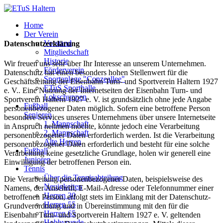
Home
Der Verein
Vorstand
Datenschutzerklärung
Mitgliedschaft
Historie
Wir freuen uns sehr über Ihr Interesse an unserem Unternehmen.
Förderverein
Datenschutz hat einen besonders hohen Stellenwert für die
Sportanlage "Conzeallee"
Geschäftsleitung der Eisenbahn Turn- und Sportverein Haltern 1927
ETuS Sporthalle
e. V.. Eine Nutzung der Internetseiten der Eisenbahn Turn- und
Lokschuppen
Sportverein Haltern 1927 e. V. ist grundsätzlich ohne jede Angabe
Fußball
personenbezogener Daten möglich. Sofern eine betroffene Person
Senioren
besondere Services unseres Unternehmens über unsere Internetseite
1. Mannschaft
in Anspruch nehmen möchte, könnte jedoch eine Verarbeitung
2. Mannschaft
personenbezogener Daten erforderlich werden. Ist die Verarbeitung
Alte Herren
personenbezogener Daten erforderlich und besteht für eine solche
Fußball
Verarbeitung keine gesetzliche Grundlage, holen wir generell eine
Junioren
Einwilligung der betroffenen Person ein.
Tennis
Über die Tennisabteilung
Die Verarbeitung personenbezogener Daten, beispielsweise des
Neuigkeiten
Namens, der Anschrift, E-Mail-Adresse oder Telefonnummer einer
Herren 30
betroffenen Person, erfolgt stets im Einklang mit der Datenschutz-
Herren 55
Grundverordnung und in Übereinstimmung mit den für die
Herren 65
Eisenbahn Turn- und Sportverein Haltern 1927 e. V. geltenden
Hobbyrunde