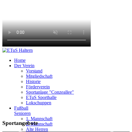
Home
Der Verein
Vorstand
Mitgliedschaft
Historie
Förderverein
Sportanlage "Conzeallee"
ETuS Sporthalle
Lokschuppen
Fußball
Senioren
1. Mannschaft
Eltern - Kind - Turnen
Senioren-Fußball
Seniorenturnen
Jugendfußball
Leichtathletik
Badminton
Zirkus
Tennis
Yoga
Sportangebote
2. Mannschaft
Alte Herren