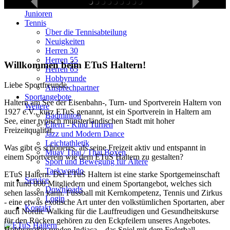
Fußball
Junioren
Tennis
Über die Tennisabteilung
Neuigkeiten
Herren 30
Herren 55
Willkommen beim ETuS Haltern!
Herren 65
Hobbyrunde
Liebe Sportfreunde,
Ansprechpartner
Sportangebote
Haltern am See der Eisenbahn-, Turn- und Sportverein Haltern von
Weitere
1927 e.V., kurz ETuS genannt, ist ein Sportverein in Haltern am
Badminton
See, einer typisch münsterländischen Stadt mit hoher
Eltern - Kind Turnen
Freizeitqualität.
Jazz und Modern Dance
Leichtathletik
Was gibt es schöneres, als seine Freizeit aktiv und entspannt in
Muay Thai / Thai Boxen
einem Sportverein wie dem ETuS Haltern zu gestalten?
Sport und Bewegung für Ältere
Taekwondo
ETuS Haltern. Der ETuS Haltern ist eine starke Sportgemeinschaft
Service
mit rund 800 Mitgliedern und einem Sportangebot, welches sich
Downloads
sehen lassen kann. Fussball mit Kernkompetenz, Tennis und Zirkus
Login
- eine etwas exotische Art unter den volkstümlichen Sportarten, aber
Kontakt
auch Nordic Walking für die Lauffreudigen und Gesundheitskurse
für den Rücken gehören zu den Eckpfeilern unseres Angebotes.
Hobbymäßig runden Indiaca – das Spiel mit dem Federball,