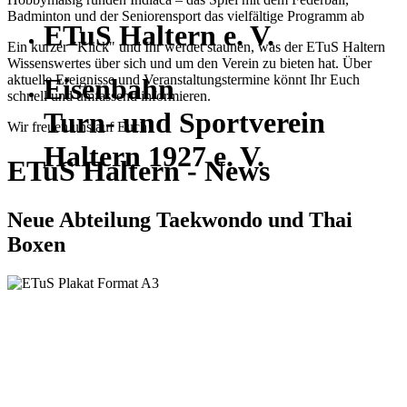
Badminton und der Seniorensport das vielfältige Programm ab
ETuS Haltern e. V.
Ein kurzer "Klick" und Ihr werdet staunen, was der ETuS Haltern
Wissenswertes über sich und um den Verein zu bieten hat. Über
aktuelle Ereignisse und Veranstaltungstermine könnt Ihr Euch
Eisenbahn
schnell und umfassend informieren.
Turn- und Sportverein
Wir freuen uns auf Euch!
Haltern 1927 e. V.
ETuS Haltern - News
Neue Abteilung Taekwondo und Thai
Boxen