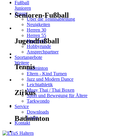
Fußball
Junioren
Tennis
Senioren-Fußball
Über die Tennisabteilung
Neuigkeiten
Herren 30
Herren 55
Jugendfußball
Herren 65
Hobbyrunde
Ansprechpartner
Sportangebote
Weitere
Tennis
Badminton
Eltern - Kind Turnen
Jazz und Modern Dance
Leichtathletik
Muay Thai / Thai Boxen
Zirkus
Sport und Bewegung für Ältere
Taekwondo
Service
Downloads
Badminton
Login
Kontakt