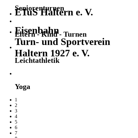
Seniorenturnen
ETuS Haltern e. V.
Eisenbahn
Eltern - Kind - Turnen
Turn- und Sportverein
Haltern 1927 e. V.
Leichtathletik
Yoga
1
2
3
4
5
6
7