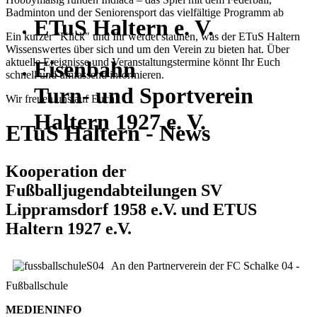
Badminton und der Seniorensport das vielfältige Programm ab
ETuS Haltern e. V.
Ein kurzer "Klick" und Ihr werdet staunen, was der ETuS Haltern
Wissenswertes über sich und um den Verein zu bieten hat. Über
aktuelle Ereignisse und Veranstaltungstermine könnt Ihr Euch
Eisenbahn
schnell und umfassend informieren.
Turn- und Sportverein
Wir freuen uns auf Euch!
Haltern 1927 e. V.
ETuS Haltern - News
Kooperation der
Fußballjugendabteilungen SV
Lippramsdorf 1958 e.V. und ETUS
Haltern 1927 e.V.
An den Partnerverein der FC Schalke 04 -
Fußballschule
MEDIENINFO