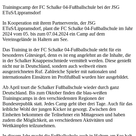
Trainingscamp der FC Schalke 04-Fußballschule bei der JSG
ETuS/Lippramsdorf
In Kooperation mit ihrem Partnerverein, der JSG
ETuS/Lippramsdorf, plant die FC Schalke 04-Fußballschule im Jahr
2024 vom 05. bis zum 07.04.2024 ein Camp auf dem
Vereinsgelände in Haltern am See.
Das Training in der FC Schalke 04-Fußballschule steht für ein
besonderes Gütesiegel, denn es ist eng angelehnt an die Inhalte, die
in der Schalker Knappenschmiede vermittelt werden. Diese genießt
nicht nur in Deutschland, sondern auch weltweit einen
ausgezeichneten Ruf. Zahlreiche Spieler mit nationalen und
internationalen Einsätzen im Profifußball wurden hier ausgebildet.
Ab April tourt die Schalker Fußballschule wieder durch ganz
Deutschland. Bis zum Oktober finden die blau-weißen
Trainingscamps in den verschiedensten Regionen der
Bundesrepublik statt. Jedes Camp geht über drei Tage. Auch für das
leibliche Wohl der jungen Kicker ist gesorgt. Zwischen den
Einheiten bekommen die Teilnehmer ein Mittagessen und haben
zudem die Möglichkeit, an verschiedenen Aktivitäten und
Wettkämpfen teilzunehmen.
In diesem Jahr macht die Fußballschule auch in Haltern am See halt.