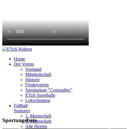
Home
Der Verein
Vorstand
Mitgliedschaft
Historie
Förderverein
Sportanlage "Conzeallee"
ETuS Sporthalle
Lokschuppen
Fußball
Senioren
1. Mannschaft
Eltern - Kind - Turnen
Senioren-Fußball
Seniorenturnen
Jugendfußball
Leichtathletik
Badminton
Zirkus
Tennis
Yoga
Sportangebote
2. Mannschaft
Alte Herren