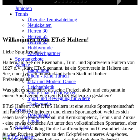
Fußball
Junioren
Tennis
Über die Tennisabteilung
Neuigkeiten
Herren 30
Herren 55
Willkommen beim ETuS Haltern!
Herren 65
Hobbyrunde
Liebe Sportfreunde,
Ansprechpartner
Sportangebote
Haltern am See der Eisenbahn-, Turn- und Sportverein Haltern von
Weitere
1927 e.V., kurz ETuS genannt, ist ein Sportverein in Haltern am
Badminton
See, einer typisch münsterländischen Stadt mit hoher
Eltern - Kind Turnen
Freizeitqualität.
Jazz und Modern Dance
Leichtathletik
Was gibt es schöneres, als seine Freizeit aktiv und entspannt in
Muay Thai / Thai Boxen
einem Sportverein wie dem ETuS Haltern zu gestalten?
Sport und Bewegung für Ältere
Taekwondo
ETuS Haltern. Der ETuS Haltern ist eine starke Sportgemeinschaft
Service
mit rund 800 Mitgliedern und einem Sportangebot, welches sich
Downloads
sehen lassen kann. Fussball mit Kernkompetenz, Tennis und Zirkus
Login
- eine etwas exotische Art unter den volkstümlichen Sportarten, aber
Kontakt
auch Nordic Walking für die Lauffreudigen und Gesundheitskurse
für den Rücken gehören zu den Eckpfeilern unseres Angebotes.
Hobbymäßig runden Indiaca – das Spiel mit dem Federball,